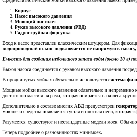
Среднестатистические мойки высокого давления имеют пример
Корпус
Насос высокого давления
Моющий пистолет
Рукав высокого давления (РВД)
Гидроструйная форсунка
Вход к насос представлен классическим штуцером. Для фикса
водопроводный шланг подключается не напрямую к насосу, 
Емкость для создания небольшого запаса воды (около 10 л) 
Выход насоса соединяется с рукавом высокого давления посре
В продвинутых мойках обязательно используется
система фил
Мощные мойки высокого давления обязательно и непременно
достаточно массивная рама, которая опирается на колеса крупн
Дополнительно в составе многих АВД предусмотрен
генерато
моющего средства появляется густая и плотная пена, которая э
Разумеется, существуют и нестандартные модели моек. Обычно
Теперь подробнее о разновидностях минимоек.