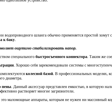
но однотипное устройство:
ции водопроводного шланга обычно применяется простой хомут 
а к баку
.
позволяет ощутимо стабилизировать напор.
дством специального
быстросъемного коннектора
. Таким же с
ьтрации
. Хорошо себя зарекомендовали системы с многоступенч
 комплектуются
колесной базой
. В профессиональных моделях, к
ого диаметра.
р пены
. Данный аксессуар представлен емкостью, в которую н
ффективно растворяет многие загрязнители.
 это маломощные аппараты, которым не нужен ни массивный корп