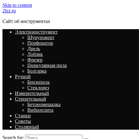
Skip to content
2lzz.ru
Сайт об инструментах
Электроинструмент
Шуруповерт
Перфоратор
Дрель
Лобзик
Фрезер
Циркулярная пила
Болгарка
Ручной
Бензопила
Стеклорез
Измерительный
Строительный
Бетономешалка
Виброплита
Станки
Советы
Столярный
Search for: