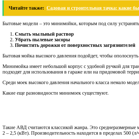
Читайте также:
Садовая и строительная тачка: какие б
Бытовые модели – это минимойки, которым под силу устранят
Смыть мыльный раствор
Убрать пылевые засоры
Почистить дорожки от поверхностных загрязнителей
Бытовая мойка высокого давления подойдет, чтобы ополоснут
Минимойка имеет небольшой корпус с удобной ручкой для тр
подходят для использования в гараже или на придомовой терр
Среди моек высокого давления начального класса немало моде
Какие еще разновидности минимоек существуют.
Такие АВД считаются классикой жанра. Это среднеразмерные
2 – 2,5 (кВт). Производительность находится в пределах 500 (л/ч