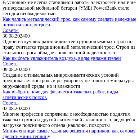
В условиях не всегда стабильной работы электросети наличие
универсальной мобильной батареи (УМБ) PowerBank стало
сегодня необходимостью.
Как чалить металлический трос, как самому сделать надежные
петли на концах троса
Советы
30.08.2024
0
0
Одной из лучших разновидностей грузоподъемных строп по
праву считается традиционный металлический трос. Строп из
стального троса обладает повышенной надежностью
Как выбрать увлажнитель воздуха, виды увлажнителей
Советы
09.08.2024
0
0
Создание оптимальных микроклиматических условий
предполагает контроль и регулировку не только температуры
окружающей среды, но и влажности.
Как выбрать пояс для физически тяжелых работ, виды
атлетических поясов
Советы
02.08.2024
0
0
Многие профессии сопряжены с необходимостью поднятия
тяжелых грузов и другой физической активностью, ведущей к
нагрузке поясничного отдела (наклоны, повороты
Мини-теплица: самые удачные решения парников, как самому
сделать мини-теплицу