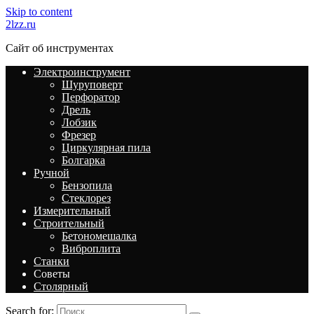
Skip to content
2lzz.ru
Сайт об инструментах
Электроинструмент
Шуруповерт
Перфоратор
Дрель
Лобзик
Фрезер
Циркулярная пила
Болгарка
Ручной
Бензопила
Стеклорез
Измерительный
Строительный
Бетономешалка
Виброплита
Станки
Советы
Столярный
Search for: