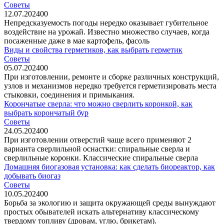
Советы
12.07.2024
0
0
Непредсказуемость погоды нередко оказывает губительное
воздействие на урожай. Известно множество случаев, когда
посаженные даже в мае картофель, фасоль
Виды и свойства герметиков, как выбрать герметик
Советы
05.07.2024
0
0
При изготовлении, ремонте и сборке различных конструкций,
узлов и механизмов нередко требуется герметизировать места
стыковки, соединения и примыкания.
Корончатые сверла: что можно сверлить коронкой, как
выбрать корончатый бур
Советы
24.05.2024
0
0
При изготовлении отверстий чаще всего применяют 2
варианта сверлильной оснастки: спиральные сверла и
сверлильные коронки. Классические спиральные сверла
Домашняя биогазовая установка: как сделать биореактор, как
добывать биогаз
Советы
10.05.2024
0
0
Борьба за экологию и защита окружающей среды вынуждают
простых обывателей искать альтернативу классическому
твердому топливу (дровам, углю, брикетам).