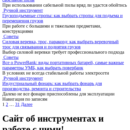
При использовании сабельной пилы вряд ли удастся обойтись
Ручной инструмент
Грузоподъемные стропы: как выбрать стропы для подъема и
перемещения грузов
При работе с большими и тяжелыми предметами,
конструкциями
Советы
Силовая веревка, трос, паракорд: как выбрать веревочный
трос для связывания и поднятия грузов
Выбор силовой веревки требует профессионального подхода
Советы
Все о PowerBank: виды портативных батарей, самые важные
параметры УМБ, как выбрать повербанк
В условиях не всегда стабильной работы электросети
Ручной инструмент
Индустриальный фонарь: как выбрать фонарь для
производства, ремонта и строительства
Далеко не все фонари приспособлены для эксплуатации
Навигация по записям
1
2
…
31
Далее
Сайт об инструментах и
работе с ними!