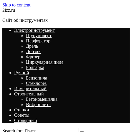
Skip to content
2lzz.ru
Сайт об инструментах
Электроинструмент
Шуруповерт
Перфоратор
Дрель
Лобзик
Фрезер
Циркулярная пила
Болгарка
Ручной
Бензопила
Стеклорез
Измерительный
Строительный
Бетономешалка
Виброплита
Станки
Советы
Столярный
Search for: