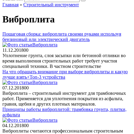
Главная
»
Строительный инструмент
Виброплита
Пошаговая сборка: виброплита своими руками используя
бензиновый или электрический двигатель
Виброплита
11.12.2018
0
0
Уплотнение грунта, слоя засыпки или бетонной отливки во
время выполнения строительных работ требует участия
специальной техники. В частном строительстве
На что обращать внимание при выборе виброплиты и какую
лучше взять+Топ-3 устройства
Виброплита
07.12.2018
0
0
Виброплита – строительный инструмент для трамбовочных
работ. Применяется для уплотнения покрытия из асфальта,
гравия, щебня и других плотных материалов.
Принципы работы виброплитой: трамбовка грунта, плитки,
асфальта
Виброплита
04.12.2018
0
0
Виброплиты считаются профессиональным строительным