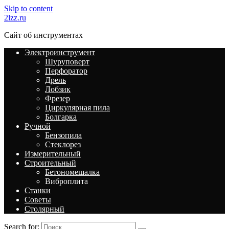
Skip to content
2lzz.ru
Сайт об инструментах
Электроинструмент
Шуруповерт
Перфоратор
Дрель
Лобзик
Фрезер
Циркулярная пила
Болгарка
Ручной
Бензопила
Стеклорез
Измерительный
Строительный
Бетономешалка
Виброплита
Станки
Советы
Столярный
Search for: