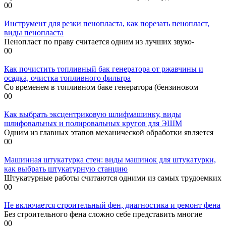
0
0
Инструмент для резки пенопласта, как порезать пенопласт,
виды пенопласта
Пенопласт по праву считается одним из лучших звуко-
0
0
Как почистить топливный бак генератора от ржавчины и
осадка, очистка топливного фильтра
Со временем в топливном баке генератора (бензиновом
0
0
Как выбрать эксцентриковую шлифмашинку, виды
шлифовальных и полировальных кругов для ЭШМ
Одним из главных этапов механической обработки является
0
0
Машинная штукатурка стен: виды машинок для штукатурки,
как выбрать штукатурную станцию
Штукатурные работы считаются одними из самых трудоемких
0
0
Не включается строительный фен, диагностика и ремонт фена
Без строительного фена сложно себе представить многие
0
0