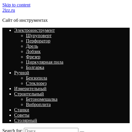
Skip to content
2lzz.ru
Сайт об инструментах
Электроинструмент
Шуруповерт
Перфоратор
Дрель
Лобзик
Фрезер
Циркулярная пила
Болгарка
Ручной
Бензопила
Стеклорез
Измерительный
Строительный
Бетономешалка
Виброплита
Станки
Советы
Столярный
Search for: