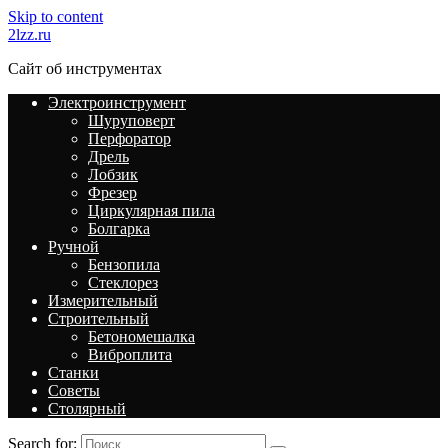
Skip to content
2lzz.ru
Сайт об инструментах
Электроинструмент
Шуруповерт
Перфоратор
Дрель
Лобзик
Фрезер
Циркулярная пила
Болгарка
Ручной
Бензопила
Стеклорез
Измерительный
Строительный
Бетономешалка
Виброплита
Станки
Советы
Столярный
Search for: