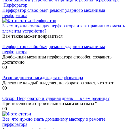
Перфоратор
Перфоратор слабо бьет, ремонт ударного механизма
перфоратора
Перфоратор
Зачем нужна смазка для перфоратора и как правильно смазать
элементы устройства?
Вам также может понравиться
Перфоратор слабо бьет, ремонт ударного механизма
перфоратора
Долбежный механизм перфоратора способен создавать
достаточно
0
0
Разновидности насадок для перфоратора
Далеко не каждый владелец перфоратора знает, что этот
0
0
Обзор. Перфоратор и ударная дрель — в чем разница?
При посещении строительного магазина глаза “
0
0
Всё, что нужно знать домашнему мастеру о ремонте
перфоратора