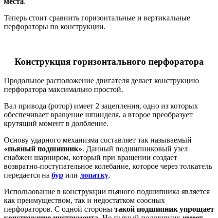
места
.
Теперь стоит сравнить горизонтальные и вертикальные
перфораторы по конструкции.
Конструкция горизонтального перфоратора
Продольное расположение двигателя делает конструкцию
перфоратора максимально простой.
Вал привода (ротор) имеет 2 зацепления, одно из которых
обеспечивает вращение шпинделя, а второе преобразует
крутящий момент в долбление.
Основу ударного механизма составляет так называемый
«пьяный подшипник»
. Данный подшипниковый узел
снабжен шарниром, который при вращении создает
возвратно-поступательное колебание, которое через толкатель
передается на
бур
или
лопатку
.
Использование в конструкции пьяного подшипника является
как преимуществом, так и недостатком соосных
перфораторов. С одной стороны
такой подшипник упрощает
конструкцию инструмента
. Но пьяный подшипник
имеет