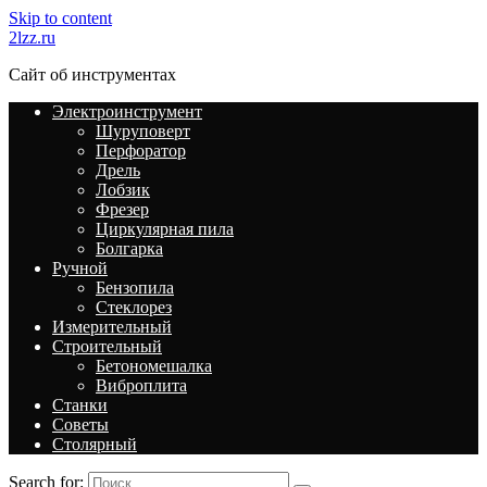
Skip to content
2lzz.ru
Сайт об инструментах
Электроинструмент
Шуруповерт
Перфоратор
Дрель
Лобзик
Фрезер
Циркулярная пила
Болгарка
Ручной
Бензопила
Стеклорез
Измерительный
Строительный
Бетономешалка
Виброплита
Станки
Советы
Столярный
Search for: