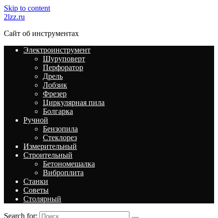
Skip to content
2lzz.ru
Сайт об инструментах
Электроинструмент
Шуруповерт
Перфоратор
Дрель
Лобзик
Фрезер
Циркулярная пила
Болгарка
Ручной
Бензопила
Стеклорез
Измерительный
Строительный
Бетономешалка
Виброплита
Станки
Советы
Столярный
Search for: