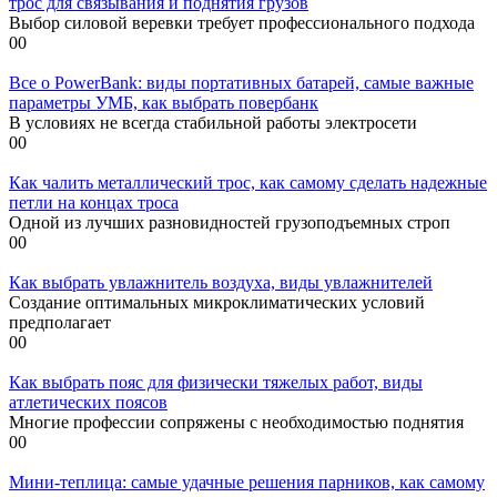
трос для связывания и поднятия грузов
Выбор силовой веревки требует профессионального подхода
0
0
Все о PowerBank: виды портативных батарей, самые важные
параметры УМБ, как выбрать повербанк
В условиях не всегда стабильной работы электросети
0
0
Как чалить металлический трос, как самому сделать надежные
петли на концах троса
Одной из лучших разновидностей грузоподъемных строп
0
0
Как выбрать увлажнитель воздуха, виды увлажнителей
Создание оптимальных микроклиматических условий
предполагает
0
0
Как выбрать пояс для физически тяжелых работ, виды
атлетических поясов
Многие профессии сопряжены с необходимостью поднятия
0
0
Мини-теплица: самые удачные решения парников, как самому