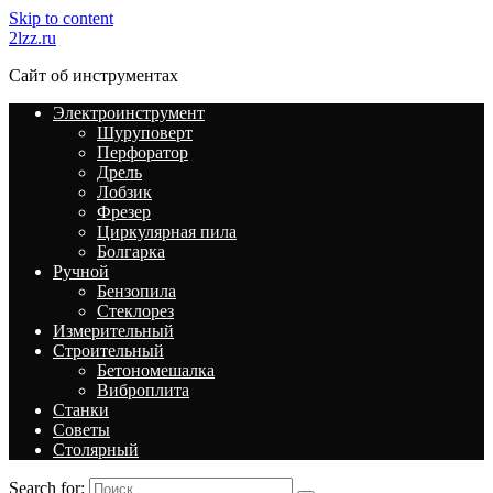
Skip to content
2lzz.ru
Сайт об инструментах
Электроинструмент
Шуруповерт
Перфоратор
Дрель
Лобзик
Фрезер
Циркулярная пила
Болгарка
Ручной
Бензопила
Стеклорез
Измерительный
Строительный
Бетономешалка
Виброплита
Станки
Советы
Столярный
Search for: