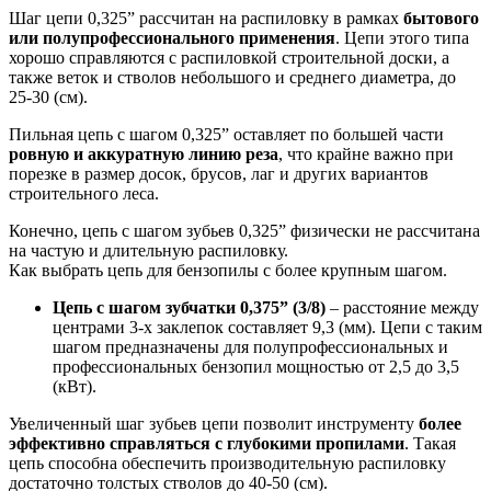
Шаг цепи 0,325” рассчитан на распиловку в рамках
бытового
или полупрофессионального применения
. Цепи этого типа
хорошо справляются с распиловкой строительной доски, а
также веток и стволов небольшого и среднего диаметра, до
25-30 (см).
Пильная цепь с шагом 0,325” оставляет по большей части
ровную и аккуратную линию реза
, что крайне важно при
порезке в размер досок, брусов, лаг и других вариантов
строительного леса.
Конечно, цепь с шагом зубьев 0,325” физически не рассчитана
на частую и длительную распиловку.
Как выбрать цепь для бензопилы с более крупным шагом.
Цепь с шагом зубчатки 0,375” (3/8)
– расстояние между
центрами 3-х заклепок составляет 9,3 (мм). Цепи с таким
шагом предназначены для полупрофессиональных и
профессиональных бензопил мощностью от 2,5 до 3,5
(кВт).
Увеличенный шаг зубьев цепи позволит инструменту
более
эффективно справляться с глубокими пропилами
. Такая
цепь способна обеспечить производительную распиловку
достаточно толстых стволов до 40-50 (см).