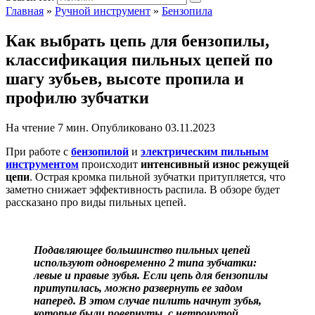
Главная
»
Ручной инструмент
»
Бензопила
Как выбрать цепь для бензопилы,
классификация пильных цепей по
шагу зубьев, высоте пропила и
профилю зубчатки
На чтение
7 мин.
Опубликовано
03.11.2023
При работе с
бензопилой
и
электрическим пильным
инструментом
происходит
интенсивный износ режущей
цепи
. Острая кромка пильной зубчатки притупляется, что
заметно снижает эффективность распила. В обзоре будет
рассказано про виды пильных цепей.
Подавляющее большинство пильных цепей
используют одновременно 2 типа зубчатки:
левые и правые зубья. Если цепь для бензопилы
притупилась, можно развернуть ее задом
наперед. В этом случае пилить начнут зубья,
которые были повернуты, с нетронутой