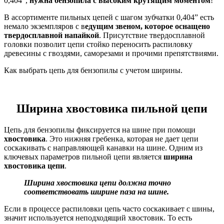
0,404”,
нужна бензопила с высоким крутящим моментом
!
В ассортименте пильных цепей с шагом зубчатки 0,404” есть
немало экземпляров с в
едущим звеном, которое оснащено
твердосплавной напайкой
. Присутствие твердосплавной
головки позволит цепи стойко переносить распиловку
древесины с гвоздями, саморезами и прочими препятствиями.
Как выбрать цепь для бензопилы с учетом ширины.
Ширина хвостовика пильной цепи
Цепь для бензопилы фиксируется на шине при помощи
хвостовика
. Это нижняя гребенка, которая не дает цепи
соскакивать с направляющей канавки на шине. Одним из
ключевых параметров пильной цепи является
ширина
хвостовика цепи
.
Ширина хвостовика цепи должна точно
соответствовать ширине паза на шине.
Если в процессе распиловки цепь часто соскакивает с шины,
значит используется неподходящий хвостовик. То есть