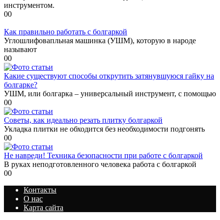
инструментом.
0
0
Как правильно работать с болгаркой
Углошлифовапльная машинка (УШМ), которую в народе
называют
0
0
Какие существуют способы открутить затянувшуюся гайку на
болгарке?
УШМ, или болгарка – универсальный инструмент, с помощью
0
0
Советы, как идеально резать плитку болгаркой
Укладка плитки не обходится без необходимости подгонять
0
0
Не навреди! Техника безопасности при работе с болгаркой
В руках неподготовленного человека работа с болгаркой
0
0
Контакты
О нас
Карта сайта