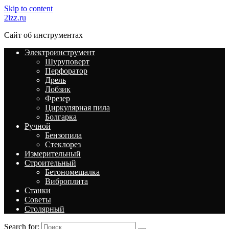
Skip to content
2lzz.ru
Сайт об инструментах
Электроинструмент
Шуруповерт
Перфоратор
Дрель
Лобзик
Фрезер
Циркулярная пила
Болгарка
Ручной
Бензопила
Стеклорез
Измерительный
Строительный
Бетономешалка
Виброплита
Станки
Советы
Столярный
Search for: