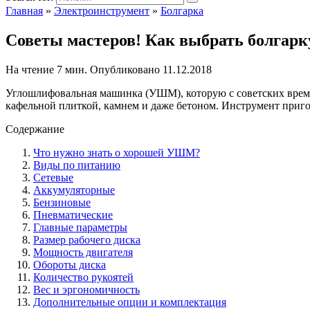
Главная
»
Электроинструмент
»
Болгарка
Советы мастеров! Как выбрать болгарку
На чтение
7 мин.
Опубликовано
11.12.2018
Углошлифовальная машинка (УШМ), которую с советских времен
кафельной плиткой, камнем и даже бетоном. Инструмент пригоди
Содержание
Что нужно знать о хорошей УШМ?
Виды по питанию
Сетевые
Аккумуляторные
Бензиновые
Пневматические
Главные параметры
Размер рабочего диска
Мощность двигателя
Обороты диска
Количество рукоятей
Вес и эргономичность
Дополнительные опции и комплектация