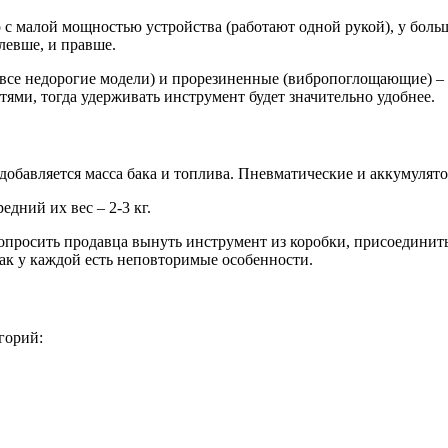
 с малой мощностью устройства (работают одной рукой), у больш
левше, и правше.
все недорогие модели) и прорезиненные (вибропоглощающие) – 
тями, тогда удерживать инструмент будет значительно удобнее.
обавляется масса бака и топлива. Пневматические и аккумулятор
ний их вес – 2-3 кг.
просить продавца вынуть инструмент из коробки, присоединить 
как у каждой есть неповторимые особенности.
горий: