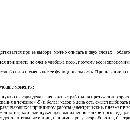
твоваться при ее выборе, можно описать в двух словах – обяза
ся принимать не очень удобные позы, поэтому вес и эргономич
тель болгарки уменьшит ее функциональность. При нерационал
дующие моменты:
и нужно изредка делать несложные работы на протяжении коротк
вания в течение 4-5 (и более) часов в день есть смысл выбира
различающихся принципом работы (электрические, пневматическ
енно тот, который нужен для выполнения конкретного вида раб
т дополнительные опции, например, регулятор оборотов, быстро