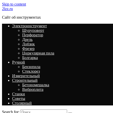
Skip to content
2lzz.ru
Сайт об инструментах
Электроинструмент
Шуруповерт
Перфоратор
Дрель
Лобзик
Фрезер
Циркулярная пила
Болгарка
Ручной
Бензопила
Стеклорез
Измерительный
Строительный
Бетономешалка
Виброплита
Станки
Советы
Столярный
Search for: