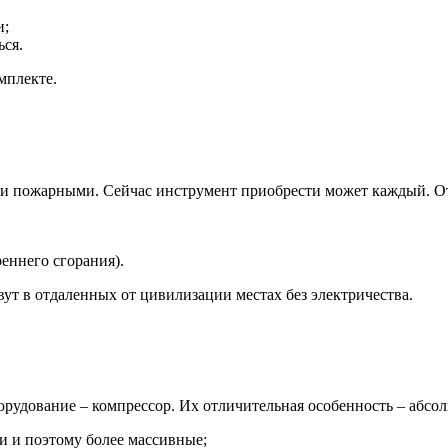
и;
ься.
мплекте.
ли пожарными. Сейчас инструмент приобрести может каждый. О
реннего сгорания).
ут в отдаленных от цивилизации местах без электричества.
дование – компрессор. Их отличительная особенность – абсол
и и поэтому более массивные;