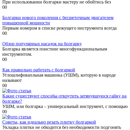
При использовании болгарки мастеру не обойтись без
0
0
Болгарки нового поколения с бесщеточным двигателем
повышенной мощности
Первым номером в списке режущего инструмента всегда
0
0
Обзор популярных насадок на болгарку
Болгарка является поистине многофункциональным
инструментом.
0
0
Как правильно работать с болгаркой
Углошлифовапльная машинка (УШМ), которую в народе
называют
0
0
Какие существуют способы открутить затянувшуюся гайку на
болгарке?
УШМ, или болгарка – универсальный инструмент, с помощью
0
0
Советы, как идеально резать плитку болгаркой
Укладка плитки не обходится без необходимости подгонять