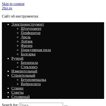
Skip to content
2lzz.ru
Сайт об инструментах
Электроинструмент
Шуруповерт
Перфоратор
Дрель
Лобзик
Фрезер
Циркулярная пила
Болгарка
Ручной
Бензопила
Стеклорез
Измерительный
Строительный
Бетономешалка
Виброплита
Станки
Советы
Столярный
Search for: