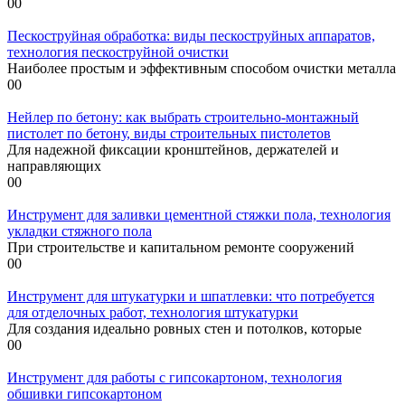
0
0
Пескоструйная обработка: виды пескоструйных аппаратов,
технология пескоструйной очистки
Наиболее простым и эффективным способом очистки металла
0
0
Нейлер по бетону: как выбрать строительно-монтажный
пистолет по бетону, виды строительных пистолетов
Для надежной фиксации кронштейнов, держателей и
направляющих
0
0
Инструмент для заливки цементной стяжки пола, технология
укладки стяжного пола
При строительстве и капитальном ремонте сооружений
0
0
Инструмент для штукатурки и шпатлевки: что потребуется
для отделочных работ, технология штукатурки
Для создания идеально ровных стен и потолков, которые
0
0
Инструмент для работы с гипсокартоном, технология
обшивки гипсокартоном