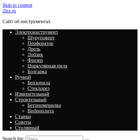
Skip to content
2lzz.ru
Сайт об инструментах
Электроинструмент
Шуруповерт
Перфоратор
Дрель
Лобзик
Фрезер
Циркулярная пила
Болгарка
Ручной
Бензопила
Стеклорез
Измерительный
Строительный
Бетономешалка
Виброплита
Станки
Советы
Столярный
Search for: