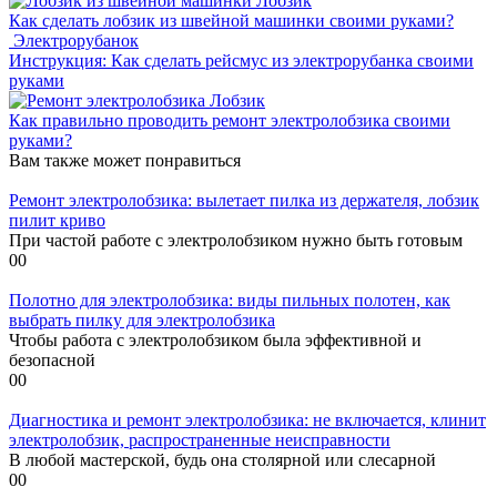
Лобзик
Как сделать лобзик из швейной машинки своими руками?
Электрорубанок
Инструкция: Как сделать рейсмус из электрорубанка своими
руками
Лобзик
Как правильно проводить ремонт электролобзика своими
руками?
Вам также может понравиться
Ремонт электролобзика: вылетает пилка из держателя, лобзик
пилит криво
При частой работе с электролобзиком нужно быть готовым
0
0
Полотно для электролобзика: виды пильных полотен, как
выбрать пилку для электролобзика
Чтобы работа с электролобзиком была эффективной и
безопасной
0
0
Диагностика и ремонт электролобзика: не включается, клинит
электролобзик, распространенные неисправности
В любой мастерской, будь она столярной или слесарной
0
0