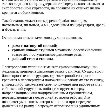
только с одного конца и удерживает форму исключительно за
счет собственной упругости, на лобзиковых станках пилка
крепится с обоих концов.
Такой станок может стать деревообрабатывающим,
настольным, пильным, 4 в 1, сделанным из циркулярки, дрели
и фрезы, и т.п.
Основными элементами конструкции являются:
рама с натянутой пилкой
;
кривошипно-шатунный механизм
, обеспечивающий
возвратно-поступательное движение рамы;
рабочий стол и станина
.
Электролобзик успешно заменяет кривошипно-шатунный
механизм, приводя в движение рамку с пилкой. Существуют
более простые конструкции, где электролобзик просто
крепится в перевернутом положении к рабочему столу снизу,
а пилка либо удерживает свое положение при работе за счет
собственной упругости, либо фиксируется сверху
направляющими или подпружиненным кронштейном,
перемещающимся вместе с ней во время работы. Это
позволяет уменьшить потери мощности при передаче
движения на рамку, но требует использования удлиненных