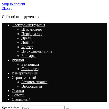
Skip to content
2lzz.ru
Сайт об инструментах
Электроинструмент
Шуруповерт
Перфоратор
Дрель
Лобзик
Фрезер
Циркулярная пила
Болгарка
Ручной
Бензопила
Стеклорез
Измерительный
Строительный
Бетономешалка
Виброплита
Станки
Советы
Столярный
Search for: