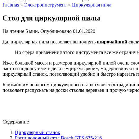
Главная
»
Электроинструмент
»
Циркулярная пила
Стол для циркулярной пилы
На чтение
5 мин.
Опубликовано
01.01.2020
Да, циркулярная пила позволяет выполнять
широчайший спект
Но сфера применения этого инструмента все же ограниче
Из-за большой массы и размеров циркулярной пилой очень слож
часто и подолгу иметь дело с «циркуляркой», модернизируют пи
циркулярный станок, позволяющий удобно и быстро нарезать п
Ближайшим аналогом циркулярного станка является традицион
позволяет распускать на доски стволы деревьев и прочую чер
Содержание
Циркулярный станок
Распиловочный стол Bosch GTS 635-216