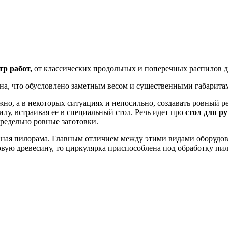
р работ,
от классических продольных и поперечных распилов до
на, что обусловлено заметным весом и существенными габарита
но, а в некоторых ситуациях и непосильно, создавать ровный р
лу, встраивая ее в специальный стол. Речь идет про
стол для р
редельно ровные заготовки.
ная пилорама. Главным отличием между этими видами оборудов
новую древесину, то циркулярка приспособлена под обработку п