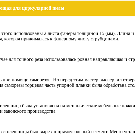
яющая для циркулярной пилы
я этого использованы 2 листа фанеры толщиной 15 (мм). Длина 
я, которая прижималась к фанерному листу струбцинами.
лучае для точного реза использовалась ровная направляющая и ст
ь при помощи саморезов. Но перед этим мастер высверлил отве
а саморезы торцевая часть упорной планки была обработана ст
толешница была установлена на металлические мебельные ножки 
и заводского производства.
 из столешницы был вырезан прямоугольный сегмент. Место устан