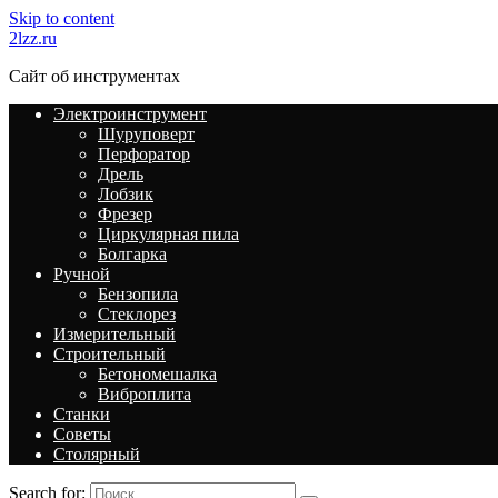
Skip to content
2lzz.ru
Сайт об инструментах
Электроинструмент
Шуруповерт
Перфоратор
Дрель
Лобзик
Фрезер
Циркулярная пила
Болгарка
Ручной
Бензопила
Стеклорез
Измерительный
Строительный
Бетономешалка
Виброплита
Станки
Советы
Столярный
Search for: